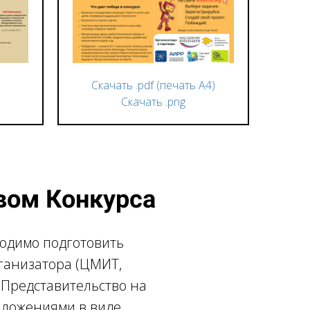
Скачать .pdf (печать А4)
Скачать .png
вом Конкурса
одимо подготовить
ганизатора (ЦМИТ,
 Представительство на
иложениями в виде