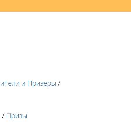
ители и Призеры
/
я
я
/
Призы