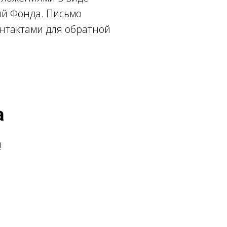
ий Фонда. Письмо
онтактами для обратной
а
!