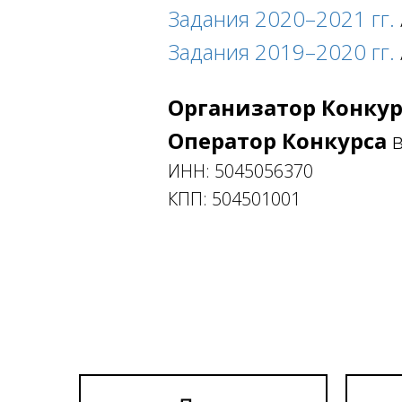
Задания 2020–2021 гг.
Задания 2019–2020 гг.
Организатор Конку
Оператор Конкурса
в
ИНН:
5045056370
КПП:
504501001
Ссылка на это место страницы:
#files