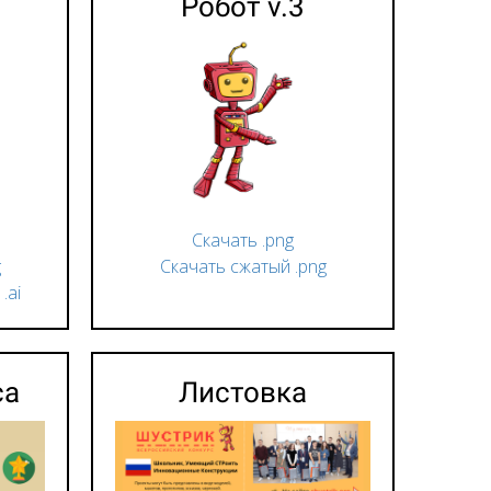
Робот v.3
Скачать .png
g
Скачать сжатый .png
.ai
са
Листовка