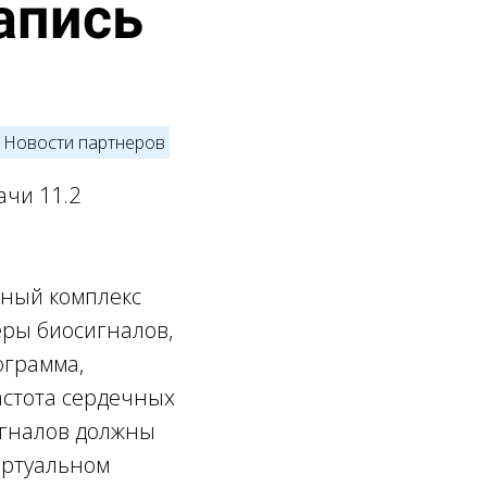
апись
Новости партнеров
ачи 11.2
тный комплекс
ры биосигналов,
ограмма,
астота сердечных
игналов должны
иртуальном