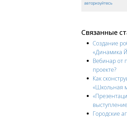
авторизуйтесь
Связанные с
Создание ро
«Динамика Й
Вебинар от п
проекте?
Как сконстр
«Школьная м
«Презентаци
выступление
Городские а