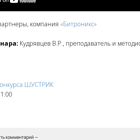
партнеры, компания
«Битроникс»
нара:
Кудрявцев В.Р., преподаватель и методи
конкурса ШУСТРИК
11:00
ить комментарий —