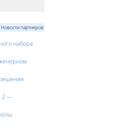
Новости партнеров
ного набора
инженерном
о решения
ь 2 —
школы