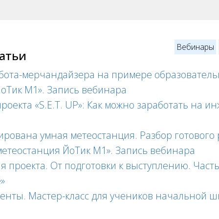
Вебинары
татьи
бота-мерчандайзера на примере образователь
оТик М1». Запись вебинара
роекта «S.E.T. UP»: Как можно заработать на 
уирована умная метеостанция. Разбор готовог
етеостанция ЙоТик М1». Запись вебинара
я проекта. От подготовки к выступлению. Част
»
генты. Мастер-класс для учеников начальной 