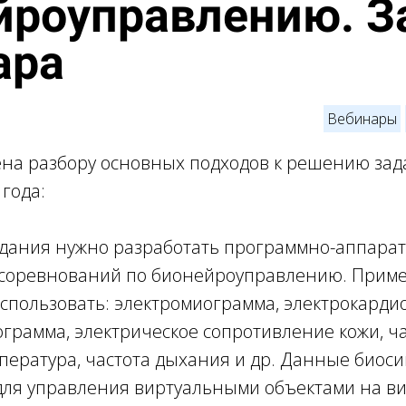
йроуправлению. З
ара
Вебинары
на разбору основных подходов к решению зад
года:
адания нужно разработать программно-аппара
 соревнований по бионейроуправлению. Приме
спользовать: электромиограмма, электрокарди
грамма, электрическое сопротивление кожи, ч
пература, частота дыхания и др. Данные биос
для управления виртуальными объектами на в