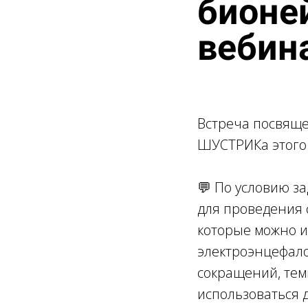
бионе
вебин
Встреча посвяще
ШУСТРИКа этого 
💬 По условию з
для проведения
которые можно и
электроэнцефало
сокращений, тем
использоваться 