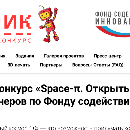
ция
Задания
Галерея проектов
Пресс-центр
3D-печать
Партнеры
Вопросы-Ответы (FAQ)
конкурс «Space-π. Открыты
неров по Фонду содейств
тый космос 4.0» — это возможность придумать к