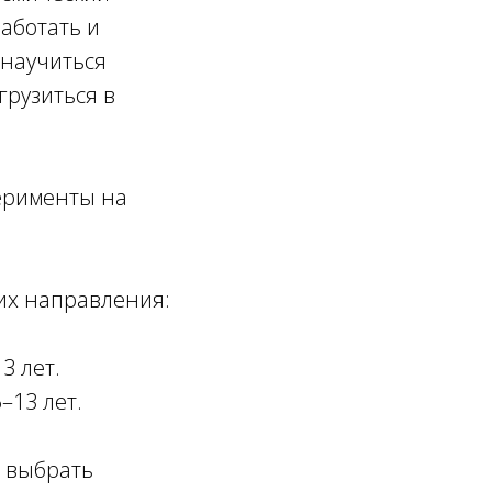
работать и
 научиться
грузиться в
перименты на
их направления:
3 лет.
–13 лет.
, выбрать