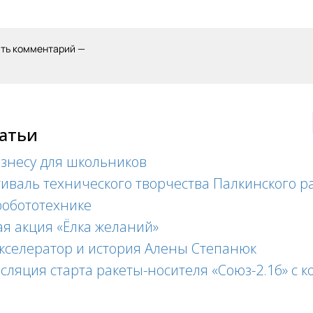
ить комментарий —
татьи
знесу для школьников
иваль технического творчества Палкинского р
робототехнике
ая акция «Ёлка желаний»
селератор и история Алены Степанюк
сляция старта ракеты-носителя «Союз-2.1б» с 