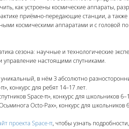
чить, как устроены космические аппараты, раз
актике приёмно-передающие станции, а также
ными космическими аппаратами и с головой по
тика сезона: научные и технологические экс
 и управление настоящими спутниками.
 уникальный, в нём 3 абсолютно разносторонн
π», конкурс для ребят 14–17 лет.
путников Space-π», конкурс для школьников 6–1
сьминога Octo-Pax», конкурс для школьников 6
айт проекта Space-π
, чтобы узнать подробности