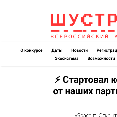
О конкурсе
Даты
Новости
Регистра
Экосистема
Возможности
⚡ Cтартовал 
от наших парт
«Space-π. Откры